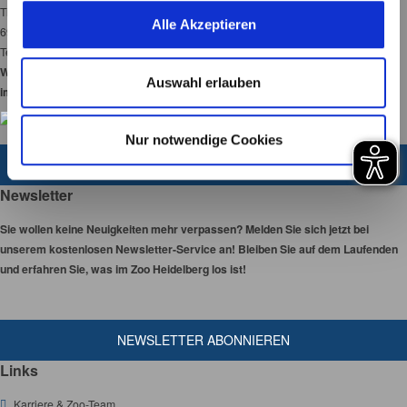
unserer Webseite angewendet werden.
Tiergartenstraße 3
u
Alle Akzeptieren
69120 Heidelberg
s
Tel:
06221-58450-00
w
Wir haben 365 Tage
a
Auswahl erlauben
im Jahr für Sie geöffnet!
h
l
Nur notwendige Cookies
ZUM KONTAKTFORMULAR
Newsletter
Sie wollen keine Neuigkeiten mehr verpassen? Melden Sie sich jetzt bei
unserem kostenlosen Newsletter-Service an! Bleiben Sie auf dem Laufenden
und erfahren Sie, was im Zoo Heidelberg los ist!
NEWSLETTER ABONNIEREN
Links
Karriere & Zoo-Team