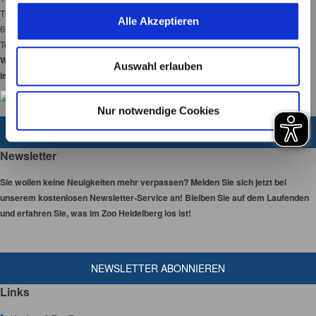
unserer Webseite angewendet werden.
u
Tiergartenstraße 3
Alle Akzeptieren
s
69120 Heidelberg
Tel:
06221-58450-00
w
Wir haben 365 Tage
a
Auswahl erlauben
im Jahr für Sie geöffnet!
h
l
Nur notwendige Cookies
ZUM KONTAKTFORMULAR
Newsletter
Sie wollen keine Neuigkeiten mehr verpassen? Melden Sie sich jetzt bei
unserem kostenlosen Newsletter-Service an! Bleiben Sie auf dem Laufenden
und erfahren Sie, was im Zoo Heidelberg los ist!
NEWSLETTER ABONNIEREN
Links