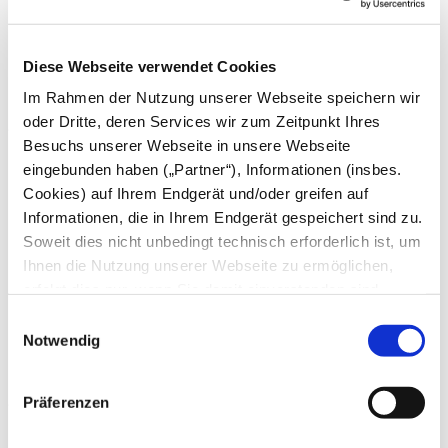
Mai
April
März
Diese Webseite verwendet Cookies
Februar
Januar
Im Rahmen der Nutzung unserer Webseite speichern wir
oder Dritte, deren Services wir zum Zeitpunkt Ihres
2024
Besuchs unserer Webseite in unsere Webseite
Dezember
eingebunden haben („Partner“), Informationen (insbes.
November
Cookies) auf Ihrem Endgerät und/oder greifen auf
Oktober
September
Informationen, die in Ihrem Endgerät gespeichert sind zu.
August
Soweit dies nicht unbedingt technisch erforderlich ist, um
Juli
Ihnen die Nutzung unserer Webseite zu ermöglichen,
Juni
Mai
erfolgt dies nur, wenn Sie damit einverstanden sind.
April
Diese nicht technisch erforderlichen Cookies dienen der
Einwilligungsauswahl
März
Erstellung von Statistiken über die Nutzung unserer
Notwendig
Februar
Januar
Webseite für uns, aber auch für die Partner zur eigenen
Nutzung. Details hierzu, insbesondere auch zu den
2023
Präferenzen
verarbeiteten Kategorien personenbezogener Daten und
einem Drittstaatstransfer finden Sie in unserer
Dezember