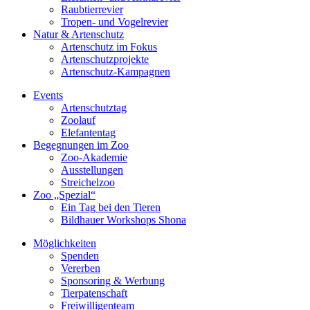
Raubtierrevier
Tropen- und Vogelrevier
Natur & Artenschutz
Artenschutz im Fokus
Artenschutzprojekte
Artenschutz-Kampagnen
Events
Artenschutztag
Zoolauf
Elefantentag
Begegnungen im Zoo
Zoo-Akademie
Ausstellungen
Streichelzoo
Zoo „Spezial“
Ein Tag bei den Tieren
Bildhauer Workshops Shona
Möglichkeiten
Spenden
Vererben
Sponsoring & Werbung
Tierpatenschaft
Freiwilligenteam