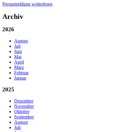
Pressemeldung weiterlesen
Archiv
2026
August
Juli
Juni
Mai
April
März
Februar
Januar
2025
Dezember
November
Oktober
September
August
Juli