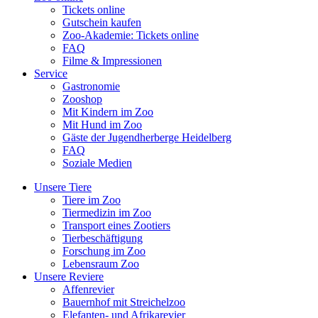
Tickets online
Gutschein kaufen
Zoo-Akademie: Tickets online
FAQ
Filme & Impressionen
Service
Gastronomie
Zooshop
Mit Kindern im Zoo
Mit Hund im Zoo
Gäste der Jugendherberge Heidelberg
FAQ
Soziale Medien
Unsere Tiere
Tiere im Zoo
Tiermedizin im Zoo
Transport eines Zootiers
Tierbeschäftigung
Forschung im Zoo
Lebensraum Zoo
Unsere Reviere
Affenrevier
Bauernhof mit Streichelzoo
Elefanten- und Afrikarevier