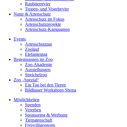
Raubtierrevier
Tropen- und Vogelrevier
Natur & Artenschutz
Artenschutz im Fokus
Artenschutzprojekte
Artenschutz-Kampagnen
Events
Artenschutztag
Zoolauf
Elefantentag
Begegnungen im Zoo
Zoo-Akademie
Ausstellungen
Streichelzoo
Zoo „Spezial“
Ein Tag bei den Tieren
Bildhauer Workshops Shona
Möglichkeiten
Spenden
Vererben
Sponsoring & Werbung
Tierpatenschaft
Freiwilligenteam