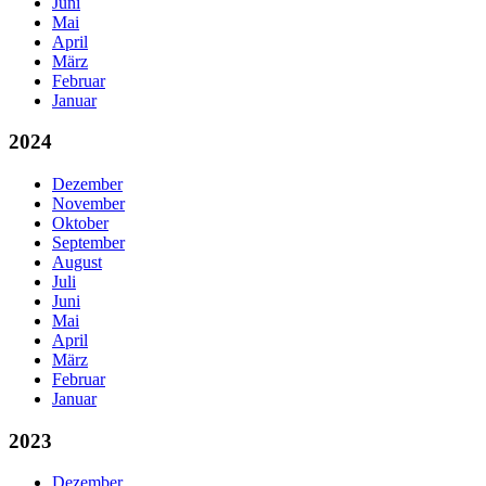
Juni
Mai
April
März
Februar
Januar
2024
Dezember
November
Oktober
September
August
Juli
Juni
Mai
April
März
Februar
Januar
2023
Dezember