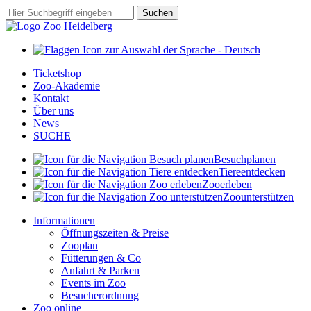
Zum
Suchbegriff
Suchen
Hauptinhalt
springen
Ticketshop
Zoo-Akademie
Kontakt
Über uns
News
SUCHE
Besuch
planen
Tiere
entdecken
Zoo
erleben
Zoo
unterstützen
Informationen
Öffnungszeiten & Preise
Zooplan
Fütterungen & Co
Anfahrt & Parken
Events im Zoo
Besucherordnung
Zoo online