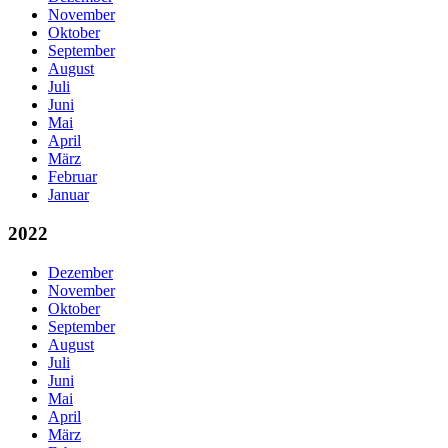
November
Oktober
September
August
Juli
Juni
Mai
April
März
Februar
Januar
2022
Dezember
November
Oktober
September
August
Juli
Juni
Mai
April
März