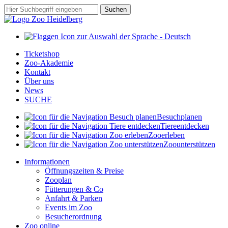
Zum
Suchbegriff
Suchen
Hauptinhalt
springen
Ticketshop
Zoo-Akademie
Kontakt
Über uns
News
SUCHE
Besuch
planen
Tiere
entdecken
Zoo
erleben
Zoo
unterstützen
Informationen
Öffnungszeiten & Preise
Zooplan
Fütterungen & Co
Anfahrt & Parken
Events im Zoo
Besucherordnung
Zoo online