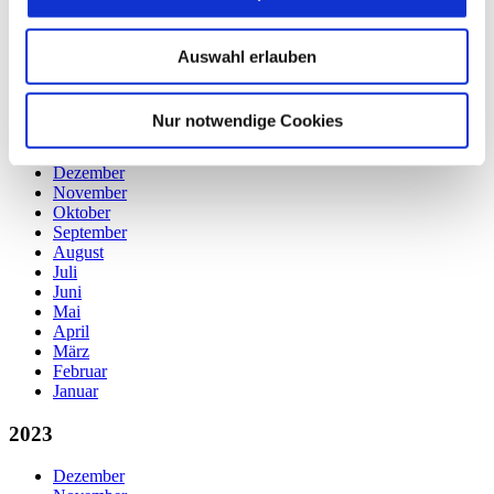
Mai
April
März
Auswahl erlauben
Februar
Januar
Nur notwendige Cookies
2024
Dezember
November
Oktober
September
August
Juli
Juni
Mai
April
März
Februar
Januar
2023
Dezember