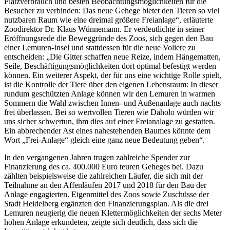
Platzverbrauch und besten Beobachtungsmöglichkeiten für die
Besucher zu verbinden: Das neue Gehege bietet den Tieren so viel
nutzbaren Raum wie eine dreimal größere Freianlage“, erläuterte
Zoodirektor Dr. Klaus Wünnemann.
Er verdeutlichte in seiner
Eröffnungsrede die Beweggründe des Zoos, sich gegen den Bau
einer Lemuren-Insel und stattdessen für die neue Voliere zu
entscheiden: „Die Gitter schaffen neue Reize, indem Hängematten,
Seile, Beschäftigungsmöglichkeiten dort optimal befestigt werden
können. Ein weiterer Aspekt, der für uns eine wichtige Rolle spielt,
ist die Kontrolle der Tiere über den eigenen Lebensraum: In dieser
rundum geschützten Anlage können wir den Lemuren in warmen
Sommern die Wahl zwischen Innen- und Außenanlage auch nachts
frei überlassen. Bei so wertvollen Tieren wie Daholo würden wir
uns sicher schwertun, ihm dies auf einer Freianalage zu gestatten.
Ein abbrechender Ast eines nahestehenden Baumes könnte dem
Wort „Frei-Anlage“ gleich eine ganz neue Bedeutung geben“.
In den vergangenen Jahren trugen zahlreiche Spender zur
Finanzierung des ca. 400.000 Euro teuren Geheges bei. Dazu
zählten beispielsweise die zahlreichen Läufer, die sich mit der
Teilnahme an den Affenläufen 2017 und 2018 für den Bau der
Anlage engagierten. Eigenmittel des Zoos sowie Zuschüsse der
Stadt Heidelberg ergänzten den Finanzierungsplan. Als die drei
Lemuren neugierig die neuen Klettermöglichkeiten der sechs Meter
hohen Anlage erkundeten, zeigte sich deutlich, dass sich die