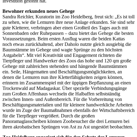
Investition gelohnt hat.
Bewohner erkunden neues Gehege
Sandra Reichler, Kuratorin im Zoo Heidelberg, freut sich: „Es ist toll
zu sehen, wie die Lemuren ihre neue Anlage erkunden. Sie sind sehr
gute Kletterer, verbringen aber einen Großteil des Tages auch mit
Sonnenbaden oder Ruhepausen – dazu bietet das Gehege die besten
Voraussetzungen. Beim ersten Ausflug waren die beiden Kattas
noch etwas zurückhaltend, aber Daholo nutzte gleich ausgiebig die
Baumstämme im Gehege und wagte Sprünge zu den höchsten
Astgabeln“. Mit viel Kreativität und Engagement richteten die
Tierpfleger und Handwerker des Zoos das hohe und 120 qm große
Gehege mit zahlreichen stehenden und hängende Baumstämmen
ein. Seile, Hängematten und Beschäftigungsmöglichkeiten, an
denen die Lemuren nun ihre Kletterfähigkeiten zeigen können,
erinnern im Zusammenspiel mit der üppigen Bepflanzung an einen
Trockenwald auf Madagaskar. Über spezielle Verbindungsgänge
zum Großen Affenhaus wechseln die Halbaffen selbstständig
zwischen Innen- und Außenbereich. Für die Vorbereitung von
Beschäftigungsmaterialien und für kleinere handwerkliche Arbeiten
wurde im Zuge der Baumaßnahmen ebenfalls der Wirtschaftsbereich
für die Tierpfleger vergrößert. Durch die großen
Panoramaglasscheiben können Zoobesucher die drei Lemuren bei
ihren akrobatischen Sprüngen von Ast zu Ast ungestört beobachten.