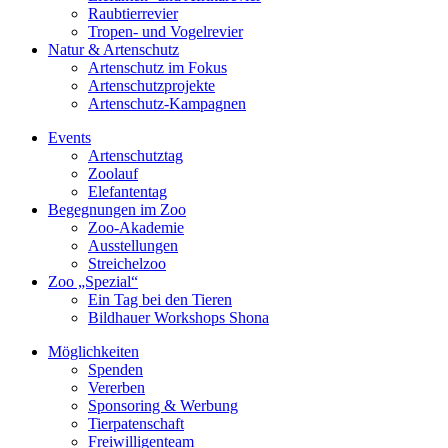
Raubtierrevier
Tropen- und Vogelrevier
Natur & Artenschutz
Artenschutz im Fokus
Artenschutzprojekte
Artenschutz-Kampagnen
Events
Artenschutztag
Zoolauf
Elefantentag
Begegnungen im Zoo
Zoo-Akademie
Ausstellungen
Streichelzoo
Zoo „Spezial“
Ein Tag bei den Tieren
Bildhauer Workshops Shona
Möglichkeiten
Spenden
Vererben
Sponsoring & Werbung
Tierpatenschaft
Freiwilligenteam