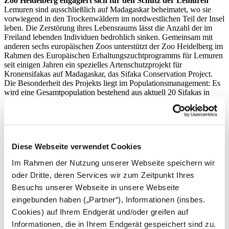
Zoo Heidelberg engagiert sich für den Schutz der Lemuren
Lemuren sind ausschließlich auf Madagaskar beheimatet, wo sie
vorwiegend in den Trockenwäldern im nordwestlichen Teil der Insel
leben. Die Zerstörung ihres Lebensraums lässt die Anzahl der im
Freiland lebenden Individuen bedrohlich sinken. Gemeinsam mit
anderen sechs europäischen Zoos unterstützt der Zoo Heidelberg im
Rahmen des Europäischen Erhaltungszuchtprogramms für Lemuren
seit einigen Jahren ein spezielles Artenschutzprojekt für
Kronensifakas auf Madagaskar, das Sifaka Conservation Project.
Die Besonderheit des Projekts liegt im Populationsmanagement: Es
wird eine Gesamtpopulation bestehend aus aktuell 20 Sifakas in
Zoos und weiteren neun Sifakas in einem Freilandgebiet als
gemeinsame Zuchtgruppe betreut. So sollen nicht nur Tiere aus den
beteiligten Zoos, sondern auch Tiere aus dem Freiland in den
Zuchtprozess integriert werden, um die notwendige genetische
Vielfalt zu erhalten. Mit dem Bau der neuen, großen Außenanlage
Diese Webseite verwendet Cookies
erfüllt der Zoo Heidelberg die nötigen Voraussetzungen, um das
Artenschutzprojekt in Zukunft noch besser unterstützen zu können:
Im Rahmen der Nutzung unserer Webseite speichern wir
Sobald eine Partnerin für Daholo gefunden wird, bleibt zu hoffen,
oder Dritte, deren Services wir zum Zeitpunkt Ihres
dass der Zoo Heidelberg über Nachwuchs bei den stark bedrohten
Kronensifakas berichten kann.
Besuchs unserer Webseite in unsere Webseite
eingebunden haben („Partner“), Informationen (insbes.
Veröffentlichung: 27.07.2018
Pressemitteilung als PDF zum Download
Cookies) auf Ihrem Endgerät und/oder greifen auf
(pdf - 119.69 kb)
Informationen, die in Ihrem Endgerät gespeichert sind zu.