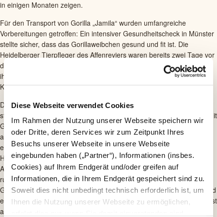
in einigen Monaten zeigen.
Für den Transport von Gorilla „Jamila“ wurden umfangreiche
Vorbereitungen getroffen: Ein intensiver Gesundheitscheck in Münster
stellte sicher, dass das Gorillaweibchen gesund und fit ist. Die
Heidelberger Tierpfleger des Affenreviers waren bereits zwei Tage vor
dem geplanten Transporttermin nach Münster gereist, um „Jamila“ in
ihrer gewohnten Umgebung kennenzulernen und sich mit den
Kollegen in Münster auszutauschen.
Das Verladen in eine spezielle Transportkiste fand am Montagmorgen
Diese Webseite verwendet Cookies
statt und verlief ohne Zwischenfälle, bevor die Heidelberger Pfleger mit
Im Rahmen der Nutzung unserer Webseite speichern wir
Gorilla per Straßentransport zurück in Richtung Heidelberg
oder Dritte, deren Services wir zum Zeitpunkt Ihres
aufgebrochen sind. Ein vertrauter Tierpfleger von „Jamila“ begleitete
Besuchs unserer Webseite in unsere Webseite
ebenfalls den Transport nach Heidelberg und wird die ersten Tage in
eingebunden haben („Partner“), Informationen (insbes.
Heidelberg bleiben, um die Eingewöhnung zu unterstützen. Nach der
Cookies) auf Ihrem Endgerät und/oder greifen auf
Ankunft in Heidelberg darf sich das Gorillaweibchen nun in einem
ruhigen Gehege hinter den Kulissen ausruhen, bevor sie alle
Informationen, die in Ihrem Endgerät gespeichert sind zu.
Gehegebereiche getrennt von den anderen Gorillas kennenlernen und
Soweit dies nicht unbedingt technisch erforderlich ist, um
erkunden darf. Der erste Kontakt zu ihren Mitbewohnern wird zunächst
Ihnen die Nutzung unserer Webseite zu ermöglichen,
aus der Entfernung mit einem schützenden Gitter dazwischen
erfolgt dies nur, wenn Sie damit einverstanden sind.