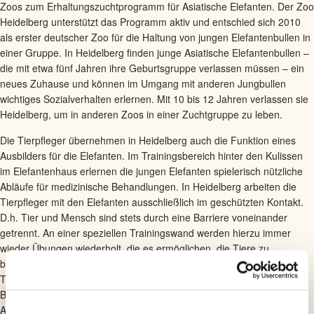
Zoos zum Erhaltungszuchtprogramm für Asiatische Elefanten. Der Zoo
Heidelberg unterstützt das Programm aktiv und entschied sich 2010
als erster deutscher Zoo für die Haltung von jungen Elefantenbullen in
einer Gruppe. In Heidelberg finden junge Asiatische Elefantenbullen –
die mit etwa fünf Jahren ihre Geburtsgruppe verlassen müssen – ein
neues Zuhause und können im Umgang mit anderen Jungbullen
wichtiges Sozialverhalten erlernen. Mit 10 bis 12 Jahren verlassen sie
Heidelberg, um in anderen Zoos in einer Zuchtgruppe zu leben.
Die Tierpfleger übernehmen in Heidelberg auch die Funktion eines
Ausbilders für die Elefanten. Im Trainingsbereich hinter den Kulissen
im Elefantenhaus erlernen die jungen Elefanten spielerisch nützliche
Abläufe für medizinische Behandlungen. In Heidelberg arbeiten die
Tierpfleger mit den Elefanten ausschließlich im geschützten Kontakt.
D.h. Tier und Mensch sind stets durch eine Barriere voneinander
getrennt. An einer speziellen Trainingswand werden hierzu immer
wieder Übungen wiederholt, die es ermöglichen, die Tiere zu
behandeln und zu untersuchen ohne, dass der Tierpfleger oder
Tierarzt das Gehege der Elefanten betritt. Medizinisch notwendige
Behandlungen können so für die Tiere stressfrei erfolgen. Wie diese
Ausbildung erfolgt und was die Elefanten konkret erlernen, erklärte