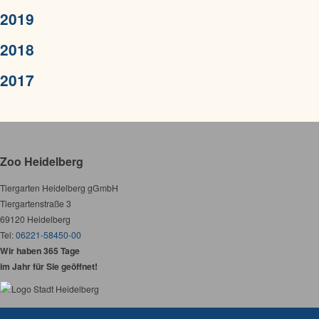
2019
2018
2017
Zoo Heidelberg
Tiergarten Heidelberg gGmbH
Tiergartenstraße 3
69120 Heidelberg
Tel:
06221-58450-00
Wir haben 365 Tage
im Jahr für Sie geöffnet!