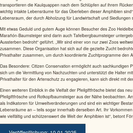
transportieren die Kaulquappen nach dem Schlüpfen auf ihrem Rücken i
wichtig intakte Lebensräume für das Überleben dieser Amphibien sind“,
Lebensraum, der durch Abholzung für Landwirtschaft und Siedlungen st
Mit etwas Geduld und gutem Auge können Besucher des Zoo Heidelbe
Marañón-Baumsteiger sind darin auch Tafelbergbaumsteiger untergebrach
Aussterben bedroht“ geführt. „Wir sind einer von nur zwei Zoos weltwei
zusammen. Diese Organisation hat sich auf die gezielte Zucht bedrohte
Privathalter zusammen, um durch koordinierte Zuchtprogramme den Ar
Das Besondere: Citizen Conservation ermöglicht auch sachkundigen Pr
sich um die Vermittlung von Nachzuchten und unterstützt die Halter m
Privathalter für den Artenschutz zu engagieren, kann sich direkt mit d
Einen weiteren Einblick in die Vielfalt der Pfeilgiftfrösche bietet da
Pfeilgiftfrösche und Rotkopfbaumsteiger aus der Nähe beobachten. Amp
als Indikatoren für Umweltveränderungen und sind ein wichtiger Bestand
Lebensräume an – teils sogar innerhalb derselben Art. Ihr Vorkommen 
wie vielfältig und schützenswert die Welt der Amphibien ist“, betont För
Veröffentlichung: 10.01.2025