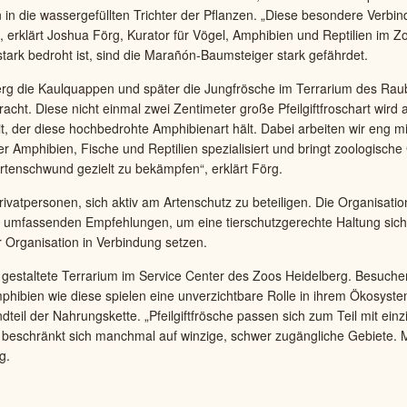
n die wassergefüllten Trichter der Pflanzen. „Diese besondere Verbind
 erklärt Joshua Förg, Kurator für Vögel, Amphibien und Reptilien im Zo
ark bedroht ist, sind die Marañón-Baumsteiger stark gefährdet.
rg die Kaulquappen und später die Jungfrösche im Terrarium des Ra
t. Diese nicht einmal zwei Zentimeter große Pfeilgiftfroschart wird a
t, der diese hochbedrohte Amphibienart hält. Dabei arbeiten wir eng mit
r Amphibien, Fische und Reptilien spezialisiert und bringt zoologische
tenschwund gezielt zu bekämpfen“, erklärt Förg.
ivatpersonen, sich aktiv am Artenschutz zu beteiligen. Die Organisat
it umfassenden Empfehlungen, um eine tierschutzgerechte Haltung siche
er Organisation in Verbindung setzen.
s neu gestaltete Terrarium im Service Center des Zoos Heidelberg. Besuc
hibien wie diese spielen eine unverzichtbare Rolle in ihrem Ökosyste
teil der Nahrungskette. „Pfeilgiftfrösche passen sich zum Teil mit ein
beschränkt sich manchmal auf winzige, schwer zugängliche Gebiete. Mi
g.