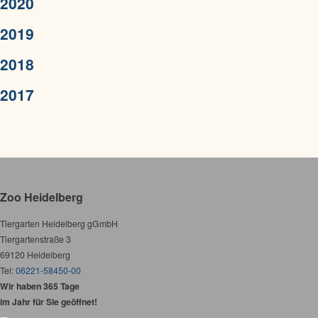
2020
2019
2018
2017
Zoo Heidelberg
Tiergarten Heidelberg gGmbH
Tiergartenstraße 3
69120 Heidelberg
Tel:
06221-58450-00
Wir haben 365 Tage
im Jahr für Sie geöffnet!