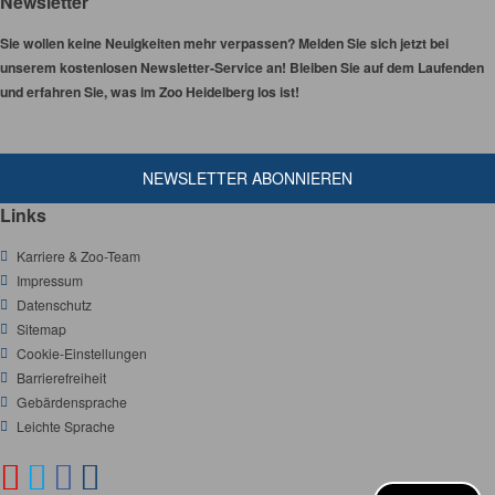
Newsletter
Sie wollen keine Neuigkeiten mehr verpassen? Melden Sie sich jetzt bei
unserem kostenlosen Newsletter-Service an! Bleiben Sie auf dem Laufenden
und erfahren Sie, was im Zoo Heidelberg los ist!
NEWSLETTER ABONNIEREN
Links
Karriere & Zoo-Team
Impressum
Datenschutz
Sitemap
Cookie-Einstellungen
Barrierefreiheit
Gebärdensprache
Leichte Sprache
Y
T
F
I
S
O