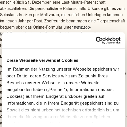
einschließlich 21. Dezember, eine Last-Minute-Patenschaft
abzuschließen. Die personalisierte Patenschafts-Urkunde gibt es zum
Selbstausdrucken per Mail vorab, die restlichen Unterlagen kommen
im neuen Jahr per Post. Zoofreunde beantragen eine Tierpatenschaft
bequem über das Online-Formular unter
www.zoo-
heidelberg.de/patenschaften
. Dort gibt es zudem weitere
Informationen rund um das Thema Tierpatenschaft im Zoo
Heidelberg.
DeinZoo für Zuhause
Diese Webseite verwendet Cookies
Wieso mögen die Elefanten frisches Laub? Und wer ist die Neue im
Im Rahmen der Nutzung unserer Webseite speichern wir
Robbenbecken? Was macht Familie Erdmännchen? Mit Informationen
oder Dritte, deren Services wir zum Zeitpunkt Ihres
zu den Zootieren und dem Zoo-Team zeigt der Zoo, was den
Besuchs unserer Webseite in unsere Webseite
Besuchern im Augenblick verborgen bleibt.
Die deinZoo-Beiträge
eingebunden haben („Partner“), Informationen (insbes.
gibt es auf der Zoo-Webseite unter
www.zoo-
Cookies) auf Ihrem Endgerät und/oder greifen auf
heidelberg.de/deinzoo
und in den Sozialen Medien.
Das Angebot
Informationen, die in Ihrem Endgerät gespeichert sind zu.
ist kostenlos – der Zoo freut sich jedoch über eine kleine Spende auf
das Spendenkonto (
Sparkasse Heidelberg, IBAN: DE 65 6725 0020
Soweit dies nicht unbedingt technisch erforderlich ist, um
0000 0159 11
) oder über die Erfüllung eines kleinen Wunsches auf der
Ihnen die Nutzung unserer Webseite zu ermöglichen,
aktuellen Weihnachts-Wunschliste unter
www.zoo-
erfolgt dies nur, wenn Sie damit einverstanden sind.