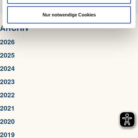
h
(pdf - 364.19 kb)
l
Nur notwendige Cookies
ARCHIV
2026
2025
2024
2023
2022
2021
2020
2019