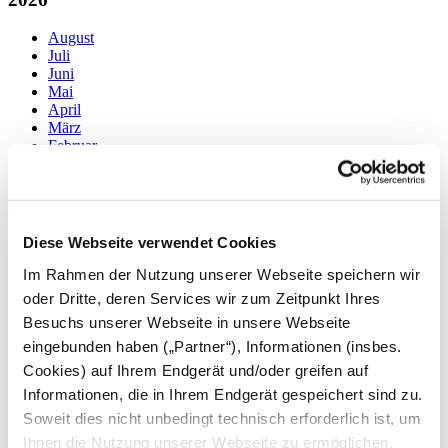
August
Juli
Juni
Mai
April
März
Februar
Januar
2025
Dezember
Diese Webseite verwendet Cookies
November
Im Rahmen der Nutzung unserer Webseite speichern wir
Oktober
September
oder Dritte, deren Services wir zum Zeitpunkt Ihres
August
Besuchs unserer Webseite in unsere Webseite
Juli
eingebunden haben („Partner“), Informationen (insbes.
Juni
Mai
Cookies) auf Ihrem Endgerät und/oder greifen auf
April
Informationen, die in Ihrem Endgerät gespeichert sind zu.
März
Soweit dies nicht unbedingt technisch erforderlich ist, um
Februar
Januar
Ihnen die Nutzung unserer Webseite zu ermöglichen,