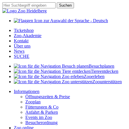
Zum
Suchbegriff
Suchen
Hauptinhalt
springen
Ticketshop
Zoo-Akademie
Kontakt
Über uns
News
SUCHE
Besuch
planen
Tiere
entdecken
Zoo
erleben
Zoo
unterstützen
Informationen
Öffnungszeiten & Preise
Zooplan
Fütterungen & Co
Anfahrt & Parken
Events im Zoo
Besucherordnung
Zoo online