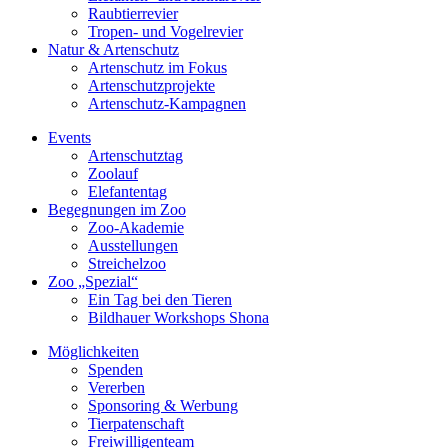
Raubtierrevier
Tropen- und Vogelrevier
Natur & Artenschutz
Artenschutz im Fokus
Artenschutzprojekte
Artenschutz-Kampagnen
Events
Artenschutztag
Zoolauf
Elefantentag
Begegnungen im Zoo
Zoo-Akademie
Ausstellungen
Streichelzoo
Zoo „Spezial“
Ein Tag bei den Tieren
Bildhauer Workshops Shona
Möglichkeiten
Spenden
Vererben
Sponsoring & Werbung
Tierpatenschaft
Freiwilligenteam