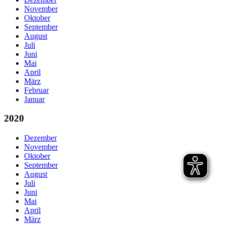
November
Oktober
September
August
Juli
Juni
Mai
April
März
Februar
Januar
2020
Dezember
November
Oktober
September
August
Juli
Juni
Mai
April
März