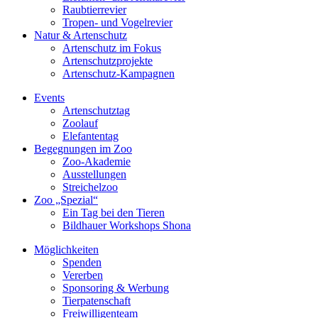
Raubtierrevier
Tropen- und Vogelrevier
Natur & Artenschutz
Artenschutz im Fokus
Artenschutzprojekte
Artenschutz-Kampagnen
Events
Artenschutztag
Zoolauf
Elefantentag
Begegnungen im Zoo
Zoo-Akademie
Ausstellungen
Streichelzoo
Zoo „Spezial“
Ein Tag bei den Tieren
Bildhauer Workshops Shona
Möglichkeiten
Spenden
Vererben
Sponsoring & Werbung
Tierpatenschaft
Freiwilligenteam