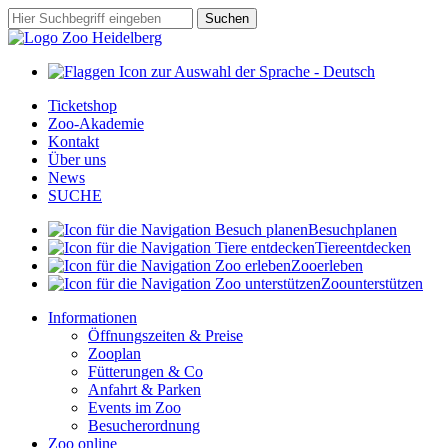
Zum
Suchbegriff
Suchen
Hauptinhalt
springen
Ticketshop
Zoo-Akademie
Kontakt
Über uns
News
SUCHE
Besuch
planen
Tiere
entdecken
Zoo
erleben
Zoo
unterstützen
Informationen
Öffnungszeiten & Preise
Zooplan
Fütterungen & Co
Anfahrt & Parken
Events im Zoo
Besucherordnung
Zoo online