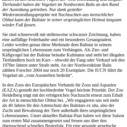
Tierhandel haben die Vogelart im Nordwesten Balis an den Rand
der Ausrottung getrieben. Nur dank gezielter
Wiederansiedlungsprojekte mit Nachzuchten aus menschlicher
Obhut kann der Balistar in seiner ursprünglichen Heimat langsam
wieder Fuß fassen.
Sie sind schneeweiß mit stellenweise schwarzer Zeichnung, haben
eine auffällige Federhaube und ein besonderes Gesangstalent.
Leider werden genau diese Merkmale dem Balistar in seinem
ursprünglichen Lebensraum zum Verhängnis. Als Zier- und
Käfigvogel hat der Balistar beinahe Kultstatus und steht bei illegalen
Tierhändlern hoch im Kurs – obwohl der Fang oder Verkauf seit den
1970er Jahren unter Strafe steht. An der Nordwestküste Balis
zählten Forscher 2004 nur noch 20 Exemplare. Die IUCN führt die
Vogelart als „vom Aussterben bedroht“.
In den Zoos des Europäischen Verbands für Zoos und Aquarien
(EAZA) genießt der hochbedrohte Vogel höchste Priorität. Der Zoo
Heidelberg trägt mit der erfolgreichen Nachzucht erneut zum Erhalt
der Art in menschlicher Obhut bei. „Wir engagieren uns seit mehr
als 40 Jahren für den Artenschutz des Balistars ex situ, also der
Zucht und Bewahrung der Tiere außerhalb ihres ursprünglichen
Lebensraumes. Unser aktuelles Balistar-Paar haben wir diese Saison
zum ersten Mal zusammengesetzt und freuen uns über den
überraschend schnellen Bruterfolg. Für eine gesunde genetische