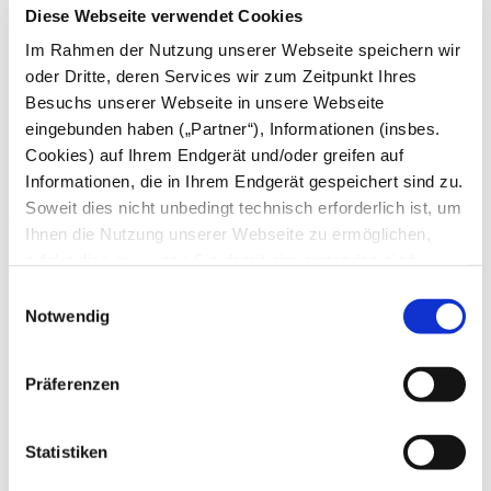
Diese Webseite verwendet Cookies
August
Im Rahmen der Nutzung unserer Webseite speichern wir
Juli
Juni
oder Dritte, deren Services wir zum Zeitpunkt Ihres
Mai
Besuchs unserer Webseite in unsere Webseite
April
eingebunden haben („Partner“), Informationen (insbes.
März
Februar
Cookies) auf Ihrem Endgerät und/oder greifen auf
Januar
Informationen, die in Ihrem Endgerät gespeichert sind zu.
Soweit dies nicht unbedingt technisch erforderlich ist, um
2025
Ihnen die Nutzung unserer Webseite zu ermöglichen,
Dezember
erfolgt dies nur, wenn Sie damit einverstanden sind.
November
Diese nicht technisch erforderlichen Cookies dienen der
Einwilligungsauswahl
Oktober
Erstellung von Statistiken über die Nutzung unserer
September
Notwendig
August
Webseite für uns, aber auch für die Partner zur eigenen
Juli
Nutzung. Details hierzu, insbesondere auch zu den
Juni
Präferenzen
verarbeiteten Kategorien personenbezogener Daten und
Mai
April
einem Drittstaatstransfer finden Sie in unserer
März
Datenschutzerklärung
. Indem Sie den Button „Alle
Statistiken
Februar
Akzeptieren“ anklicken, erklären Sie sich – jederzeit
Januar