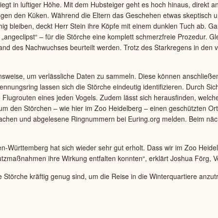
iegt in luftiger Höhe. Mit dem Hubsteiger geht es hoch hinaus, direkt 
gen den Küken. Während die Eltern das Geschehen etwas skeptisch un
uhig bleiben, deckt Herr Stein ihre Köpfe mit einem dunklen Tuch ab. G
geclipst“ – für die Störche eine komplett schmerzfreie Prozedur. Glei
stand des Nachwuchses beurteilt werden. Trotz des Starkregens in den
hensweise, um verlässliche Daten zu sammeln. Diese können anschließe
ungsring lassen sich die Störche eindeutig identifizieren. Durch Sic
Flugrouten eines jeden Vogels. Zudem lässt sich herausfinden, welche 
den Störchen – wie hier im Zoo Heidelberg – einen geschützten Ort f
tmachen und abgelesene Ringnummern bei Euring.org melden. Beim näch
-Württemberg hat sich wieder sehr gut erholt. Dass wir im Zoo Heidelbe
chutzmaßnahmen ihre Wirkung entfalten konnten“, erklärt Joshua Förg, 
Störche kräftig genug sind, um die Reise in die Winterquartiere anzu