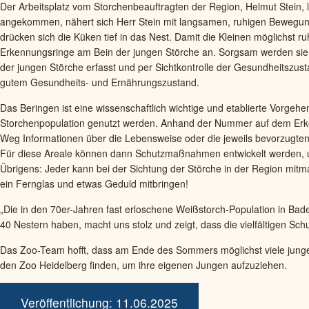
Der Arbeitsplatz vom Storchenbeauftragten der Region, Helmut Stein, l
angekommen, nähert sich Herr Stein mit langsamen, ruhigen Bewegun
drücken sich die Küken tief in das Nest. Damit die Kleinen möglichst r
Erkennungsringe am Bein der jungen Störche an. Sorgsam werden sie „an
der jungen Störche erfasst und per Sichtkontrolle der Gesundheitszu
gutem Gesundheits- und Ernährungszustand.
Das Beringen ist eine wissenschaftlich wichtige und etablierte Vorge
Storchenpopulation genutzt werden. Anhand der Nummer auf dem Erkenn
Weg Informationen über die Lebensweise oder die jeweils bevorzugten 
Für diese Areale können dann Schutzmaßnahmen entwickelt werden, um 
Übrigens: Jeder kann bei der Sichtung der Störche in der Region mi
ein Fernglas und etwas Geduld mitbringen!
„Die in den 70er-Jahren fast erloschene Weißstorch-Population in Baden
40 Nestern haben, macht uns stolz und zeigt, dass die vielfältigen S
Das Zoo-Team hofft, dass am Ende des Sommers möglichst viele junge 
den Zoo Heidelberg finden, um ihre eigenen Jungen aufzuziehen.
Veröffentlichung: 11.06.2025