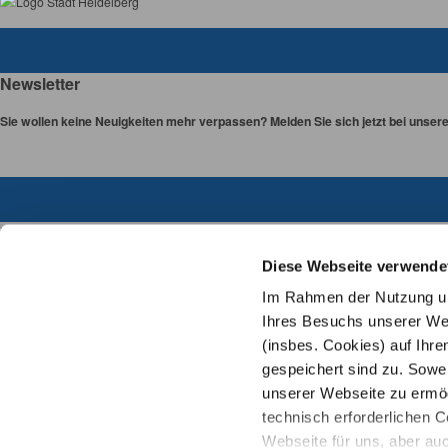
Newsletter
Sie wollen keine Neuigkeiten mehr verpassen? Melden Sie sich jetzt bei unser
Links
Diese Webseite verwende
Karriere & Zoo-Team
Impressum
Im Rahmen der Nutzung uns
Datenschutz
Ihres Besuchs unserer Web
Sitemap
(insbes. Cookies) auf Ihre
Cookie-Einstellungen
gespeichert sind zu. Sowei
Barrierefreiheit
unserer Webseite zu ermögl
Gebärdensprache
technisch erforderlichen C
Leichte Sprache
Webseite für uns, aber auc