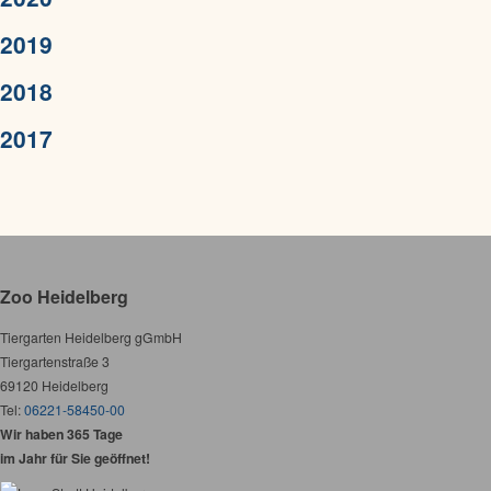
2019
2018
2017
Zoo Heidelberg
Tiergarten Heidelberg gGmbH
Tiergartenstraße 3
69120 Heidelberg
Tel:
06221-58450-00
Wir haben 365 Tage
im Jahr für Sie geöffnet!