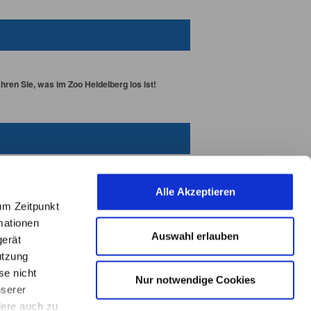
ren Sie, was im Zoo Heidelberg los ist!
Alle Akzeptieren
um Zeitpunkt
mationen
Auswahl erlauben
gerät
utzung
se nicht
Nur notwendige Cookies
nserer
L
E
dere auch zu