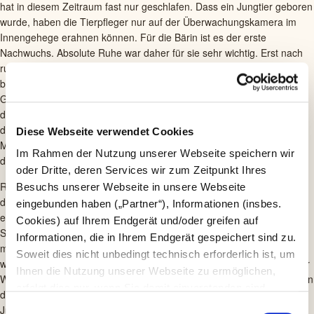
hat in diesem Zeitraum fast nur geschlafen. Dass ein Jungtier geboren
wurde, haben die Tierpfleger nur auf der Überwachungskamera im
Innengehege erahnen können. Für die Bärin ist es der erste
Nachwuchs. Absolute Ruhe war daher für sie sehr wichtig. Erst nach
rund drei Monaten, als Ronja kurz vor Ostern wieder aktiver wurde,
begannen die Tierpfleger, sich den beiden behutsam zu nähern.
Gestern konnte die erste tierärztliche Untersuchung des Jungtieres
durchgeführt werden. Neben der Geschlechtsbestimmung überprüfte
die Zoo-Tierärztin das Gewicht und die junge Bärin erhielt einen
Diese Webseite verwendet Cookies
Mikrochip mit ihrer persönlichen Identifikationsnummer. Das Ergebnis
Im Rahmen der Nutzung unserer Webseite speichern wir
der Untersuchung lautet: Die junge Bärin ist kerngesund!
oder Dritte, deren Services wir zum Zeitpunkt Ihres
Revierleiterin im Raubtierrevier, Bianca Weißbarth erklärt: „Wir hoffen,
Besuchs unserer Webseite in unsere Webseite
dass sich die Kleine weiterhin so gut entwickelt. Vielleicht wird sie
eingebunden haben („Partner“), Informationen (insbes.
eines Tages genau so kräftig und neugierig, wie ihr Vater Martin.“ Der
Cookies) auf Ihrem Endgerät und/oder greifen auf
Syrische Braunbär Martin musste Anfang des Jahres aufgrund von
Informationen, die in Ihrem Endgerät gespeichert sind zu.
massiven Arthrosen in beiden Knien eingeschläfert werden. Nur
Soweit dies nicht unbedingt technisch erforderlich ist, um
wenige Wochen später, am 15. Januar 2021 kam sein Nachwuchs zur
Ihnen die Nutzung unserer Webseite zu ermöglichen,
Welt. Bärin Ronja wird die Kleine alleine aufziehen. Weißbarth sagt: „In
erfolgt dies nur, wenn Sie damit einverstanden sind.
der Natur treffen sich Bären meist nur zur Paarung. Die
Diese nicht technisch erforderlichen Cookies dienen der
Jungenaufzucht ist allein Sache der Bären-Mütter, dabei spielen die
E