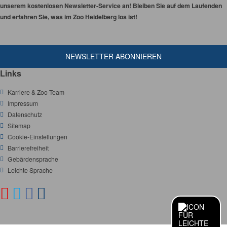
unserem kostenlosen Newsletter-Service an! Bleiben Sie auf dem Laufenden
und erfahren Sie, was im Zoo Heidelberg los ist!
NEWSLETTER ABONNIEREN
Links
Karriere & Zoo-Team
Impressum
Datenschutz
Sitemap
Cookie-Einstellungen
Barrierefreiheit
Gebärdensprache
Leichte Sprache
Y
T
F
I
S
O
o
w
a
n
C
I
L