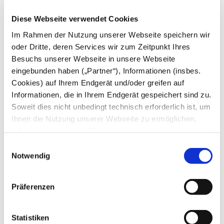
2026
Diese Webseite verwendet Cookies
Im Rahmen der Nutzung unserer Webseite speichern wir
August
oder Dritte, deren Services wir zum Zeitpunkt Ihres
Juli
Juni
Besuchs unserer Webseite in unsere Webseite
Mai
eingebunden haben („Partner“), Informationen (insbes.
April
Cookies) auf Ihrem Endgerät und/oder greifen auf
März
Februar
Informationen, die in Ihrem Endgerät gespeichert sind zu.
Januar
Soweit dies nicht unbedingt technisch erforderlich ist, um
Ihnen die Nutzung unserer Webseite zu ermöglichen,
2025
erfolgt dies nur, wenn Sie damit einverstanden sind.
Dezember
Diese nicht technisch erforderlichen Cookies dienen der
Einwilligungsauswahl
November
Erstellung von Statistiken über die Nutzung unserer
Notwendig
Oktober
Webseite für uns, aber auch für die Partner zur eigenen
September
August
Nutzung. Details hierzu, insbesondere auch zu den
Juli
Präferenzen
verarbeiteten Kategorien personenbezogener Daten und
Juni
einem Drittstaatstransfer finden Sie in unserer
Mai
April
Datenschutzerklärung
. Indem Sie den Button „Alle
Statistiken
März