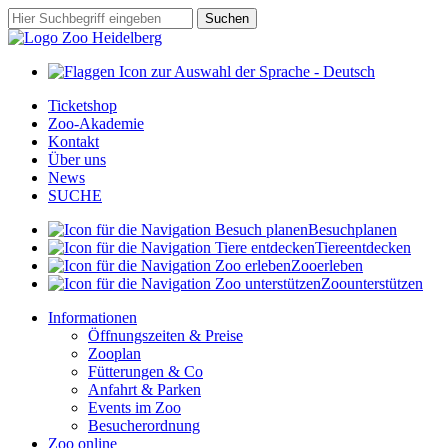
Zum
Suchbegriff
Suchen
Hauptinhalt
springen
Ticketshop
Zoo-Akademie
Kontakt
Über uns
News
SUCHE
Besuch
planen
Tiere
entdecken
Zoo
erleben
Zoo
unterstützen
Informationen
Öffnungszeiten & Preise
Zooplan
Fütterungen & Co
Anfahrt & Parken
Events im Zoo
Besucherordnung
Zoo online