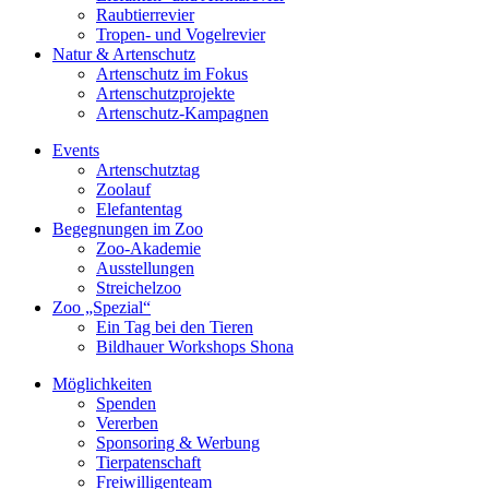
Raubtierrevier
Tropen- und Vogelrevier
Natur & Artenschutz
Artenschutz im Fokus
Artenschutzprojekte
Artenschutz-Kampagnen
Events
Artenschutztag
Zoolauf
Elefantentag
Begegnungen im Zoo
Zoo-Akademie
Ausstellungen
Streichelzoo
Zoo „Spezial“
Ein Tag bei den Tieren
Bildhauer Workshops Shona
Möglichkeiten
Spenden
Vererben
Sponsoring & Werbung
Tierpatenschaft
Freiwilligenteam