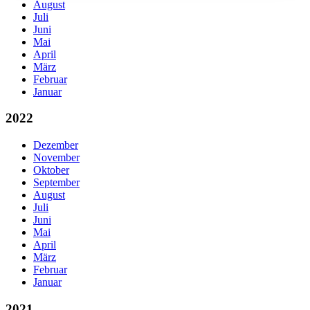
August
Juli
Juni
Mai
April
März
Februar
Januar
2022
Dezember
November
Oktober
September
August
Juli
Juni
Mai
April
März
Februar
Januar
2021