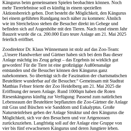
Kängurus beim gemeinsamen Spielen beobachten können. Noch
mehr Tiererlebnisse soll es künftig in einem speziellen
Aktionsbereich geben. Dort besteht die Möglichkeit, den Kängurus
bei einem geführten Rundgang noch näher zu kommen: Ähnlich
wie im Streichelzoo stehen die Besucher direkt im Gehege und
befinden sich auf Augenhöhe mit den Tieren. Nach rund einem Jahr
Bauzeit wurde die ca. 200.000 Euro teure Anlage am 21. Mai 2025
feierlich eröffnet.
Zoodirektor Dr. Klaus Wünnemann ist stolz auf das Zoo-Team:
„Unsere Handwerker und Gärtner haben sich bei dem Bau dieser
Anlage mächtig ins Zeug gelegt – das Ergebnis ist wirklich gut
geworden! Für die Tiere ist eine großzügige Auß0enanalge
entstanden und die Besucher können den Kängurus ganz
nahekommen. So überträgt sich die Faszination der charismatischen
Beuteltiere wunderbar auf die Besucher.“ Gemeinsam mit Stadtrat
Matthias Fehser feierte der Zoo Heidelberg am 21. Mai 2025 die
Eröffnung der neuen Anlage. Rund 1000qm haben die Roten
Riesenkängurus künftig zur Verfügung: Passend zum natürlichen
Lebensraum der Beuteltiere bepflanzten die Zoo-Gärtner die Anlage
mit Gras und Büschen wie Sanddorn und Eukalyptus. Große
Natursteinfelsen geben der Anlage Struktur und den Kängurus die
Möglichkeit, sich vor den Besuchern und vor Artgenossen
zurückzuziehen. Langfristig soll auf der Anlage eine Gruppe von
vier bis fünf erwachsenen Kängurus und deren Jungtiere leben.