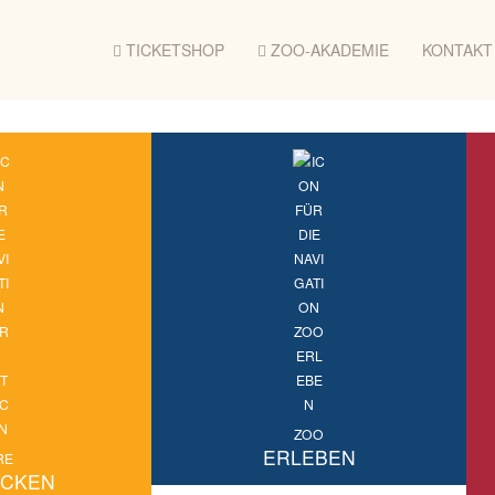
u
p
TICKETSHOP
ZOO-AKADEMIE
KONTAKT
t
i
n
h
a
l
t
s
p
r
i
n
g
e
n
ZOO
ERLEBEN
RE
ECKEN