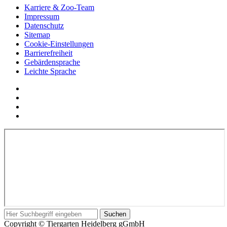
Karriere & Zoo-Team
Impressum
Datenschutz
Sitemap
Cookie-Einstellungen
Barrierefreiheit
Gebärdensprache
Leichte Sprache
Social
YouTube
Media
Twitter
Links
Facebook
Instagram
In
Suchbegriff
Suchen
diesem
Copyright © Tiergarten Heidelberg gGmbH