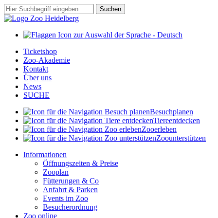
Zum
Suchbegriff
Suchen
Hauptinhalt
springen
Ticketshop
Zoo-Akademie
Kontakt
Über uns
News
SUCHE
Besuch
planen
Tiere
entdecken
Zoo
erleben
Zoo
unterstützen
Informationen
Öffnungszeiten & Preise
Zooplan
Fütterungen & Co
Anfahrt & Parken
Events im Zoo
Besucherordnung
Zoo online