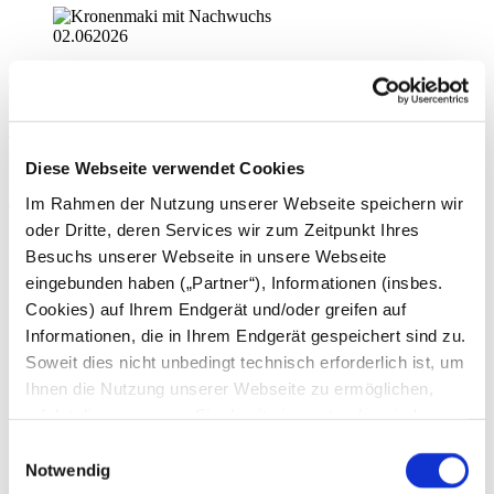
02.06
2026
Jungtiere bei Kronenmakis und Blessböcken
Im Zoo Heidelberg gibt es Nachwuchs bei zwei besonderen
Tierarten: Im Großen Affenhaus wächst ein junger Kronenmaki
heran, während im Afrika-Revier d...
Diese Webseite verwendet Cookies
Pressemeldung weiterlesen
Im Rahmen der Nutzung unserer Webseite speichern wir
oder Dritte, deren Services wir zum Zeitpunkt Ihres
Archiv
Besuchs unserer Webseite in unsere Webseite
eingebunden haben („Partner“), Informationen (insbes.
2026
Cookies) auf Ihrem Endgerät und/oder greifen auf
Informationen, die in Ihrem Endgerät gespeichert sind zu.
August
Juli
Soweit dies nicht unbedingt technisch erforderlich ist, um
Juni
Ihnen die Nutzung unserer Webseite zu ermöglichen,
Mai
erfolgt dies nur, wenn Sie damit einverstanden sind.
April
März
Diese nicht technisch erforderlichen Cookies dienen der
Einwilligungsauswahl
Februar
Erstellung von Statistiken über die Nutzung unserer
Notwendig
Januar
Webseite für uns, aber auch für die Partner zur eigenen