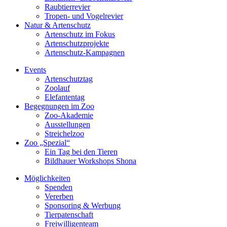
Raubtierrevier
Tropen- und Vogelrevier
Natur & Artenschutz
Artenschutz im Fokus
Artenschutzprojekte
Artenschutz-Kampagnen
Events
Artenschutztag
Zoolauf
Elefantentag
Begegnungen im Zoo
Zoo-Akademie
Ausstellungen
Streichelzoo
Zoo „Spezial“
Ein Tag bei den Tieren
Bildhauer Workshops Shona
Möglichkeiten
Spenden
Vererben
Sponsoring & Werbung
Tierpatenschaft
Freiwilligenteam