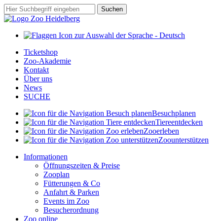
Zum
Suchbegriff
Suchen
Hauptinhalt
springen
Ticketshop
Zoo-Akademie
Kontakt
Über uns
News
SUCHE
Besuch
planen
Tiere
entdecken
Zoo
erleben
Zoo
unterstützen
Informationen
Öffnungszeiten & Preise
Zooplan
Fütterungen & Co
Anfahrt & Parken
Events im Zoo
Besucherordnung
Zoo online