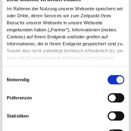
Juli
Im Rahmen der Nutzung unserer Webseite speichern wir
Juni
Mai
oder Dritte, deren Services wir zum Zeitpunkt Ihres
April
Besuchs unserer Webseite in unsere Webseite
März
eingebunden haben („Partner“), Informationen (insbes.
Februar
Januar
Cookies) auf Ihrem Endgerät und/oder greifen auf
Informationen, die in Ihrem Endgerät gespeichert sind zu.
2025
Soweit dies nicht unbedingt technisch erforderlich ist, um
Ihnen die Nutzung unserer Webseite zu ermöglichen,
Dezember
November
erfolgt dies nur, wenn Sie damit einverstanden sind.
Oktober
Diese nicht technisch erforderlichen Cookies dienen der
Einwilligungsauswahl
September
Erstellung von Statistiken über die Nutzung unserer
Notwendig
August
Juli
Webseite für uns, aber auch für die Partner zur eigenen
Juni
Nutzung. Details hierzu, insbesondere auch zu den
Mai
Präferenzen
verarbeiteten Kategorien personenbezogener Daten und
April
März
einem Drittstaatstransfer finden Sie in unserer
Februar
Datenschutzerklärung
. Indem Sie den Button „Alle
Statistiken
Januar
Akzeptieren“ anklicken, erklären Sie sich – jederzeit
2024
widerruflich – damit einverstanden, dass wir und die