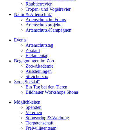
Raubtierrevier
Tropen- und Vogelrevier
Natur & Artenschutz
Artenschutz im Fokus
Artenschutzprojekte
Artenschutz-Kampagnen
Events
Artenschutztag
Zoolauf
Elefantentag
Begegnungen im Zoo
Zoo-Akademie
Ausstellungen
Streichelzoo
Zoo „Spezial“
Ein Tag bei den Tieren
Bildhauer Workshops Shona
Möglichkeiten
Spenden
Vererben
Sponsoring & Werbung
Tierpatenschaft
Freiwilligenteam